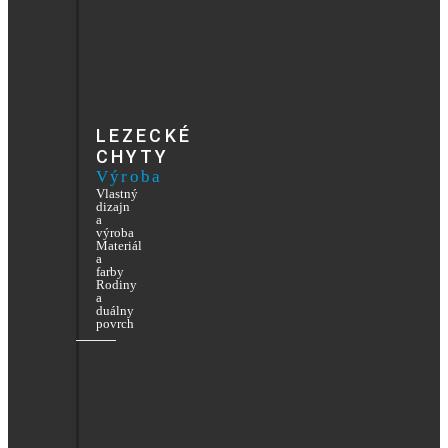
LEZECKÉ
CHYTY
Výroba
Vlastný
dizajn
a
výroba
Materiál
a
farby
Rodiny
a
duálny
povrch