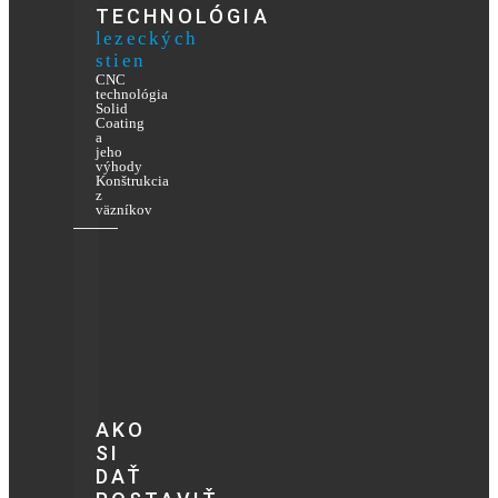
TECHNOLÓGIA
lezeckých
stien
CNC
technológia
Solid
Coating
a
jeho
výhody
Konštrukcia
z
väzníkov
AKO
SI
DAŤ