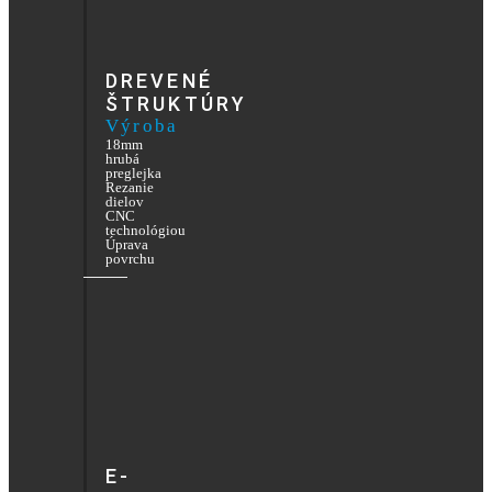
DREVENÉ
ŠTRUKTÚRY
Výroba
18mm
hrubá
preglejka
Rezanie
dielov
CNC
technológiou
Úprava
povrchu
E-