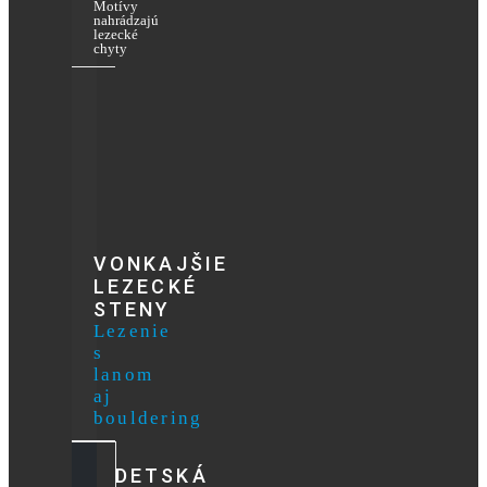
Motívy
nahrádzajú
lezecké
chyty
VONKAJŠIE
LEZECKÉ
STENY
Lezenie
s
lanom
aj
bouldering
DETSKÁ