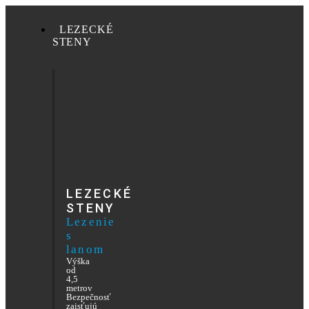
LEZECKÉ
STENY
LEZECKÉ
STENY
Lezenie
s
lanom
Výška
od
4,5
metrov
Bezpečnosť
zaisťujú