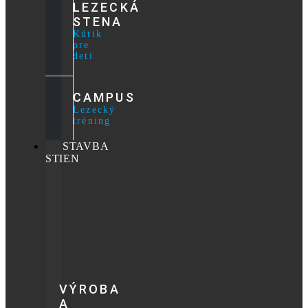
LEZECKÁ
STENA
Kútik
pre
deti
CAMPUS
Lezecký
tréning
STAVBA
STIEN
VÝROBA
A