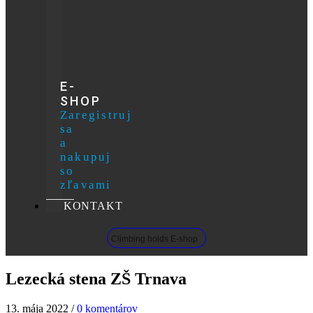
E-
SHOP
Zaregistruj
sa
a
nakupuj
so
zľavami
KONTAKT
Climbing holds E-shop
Lezecká stena ZŠ Trnava
13. mája 2022
/
0 komentárov