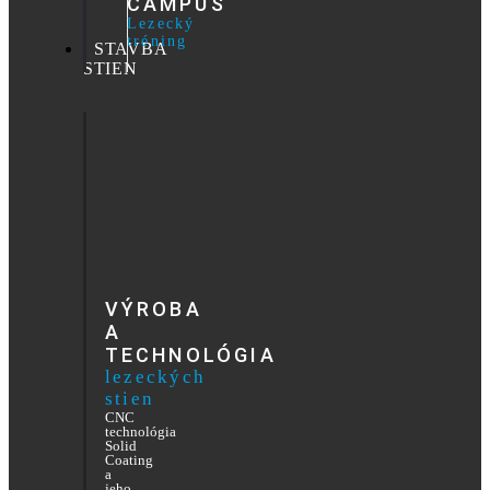
CAMPUS
Lezecký
tréning
STAVBA
STIEN
VÝROBA
A
TECHNOLÓGIA
lezeckých
stien
CNC
technológia
Solid
Coating
a
jeho