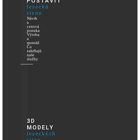
POSTAVIŤ
lezeckú
stenu
Návrh
a
cenová
ponuka
Výroba
a
montáž
Čo
zahŕňajú
naše
služby
3D
MODELY
lezeckých
stien