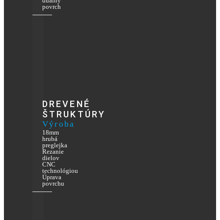
duálny
povrch
DREVENÉ
ŠTRUKTÚRY
Výroba
18mm
hrubá
preglejka
Rezanie
dielov
CNC
technológiou
Úprava
povrchu