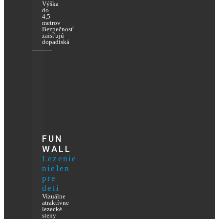
Výška
do
4,5
metrov
Bezpečnosť
zaisťujú
dopadiská
FUN
WALL
Lezenie
nielen
pre
deti
Vizuálne
atraktívne
lezecké
steny