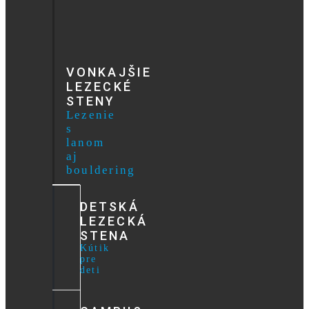
VONKAJŠIE
LEZECKÉ
STENY
Lezenie
s
lanom
aj
bouldering
DETSKÁ
LEZECKÁ
STENA
Kútik
pre
deti