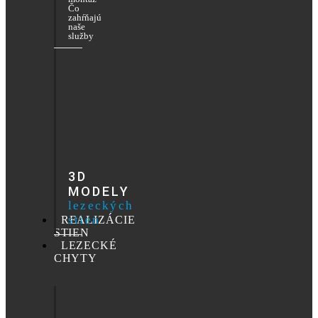
Čo
zahŕňajú
naše
služby
3D
MODELY
lezeckých
stien
REALIZÁCIE
STIEN
LEZECKÉ
CHYTY