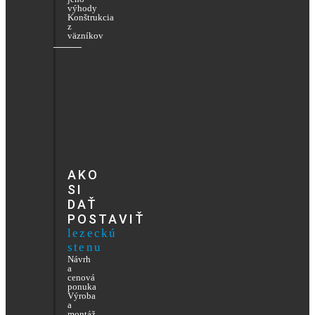
výhody
Konštrukcia
z
väzníkov
AKO
SI
DAŤ
POSTAVIŤ
lezeckú
stenu
Návrh
a
cenová
ponuka
Výroba
a
montáž