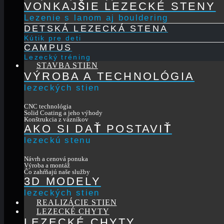
VONKAJŠIE LEZECKÉ STENY
Lezenie s lanom aj bouldering
DETSKÁ LEZECKÁ STENA
Kútik pre deti
CAMPUS
Lezecký tréning
STAVBA STIEN
VÝROBA A TECHNOLÓGIA
lezeckých stien
CNC technológia
Solid Coating a jeho výhody
Konštrukcia z väzníkov
AKO SI DAŤ POSTAVIŤ
lezeckú stenu
Návrh a cenová ponuka
Výroba a montáž
Čo zahŕňajú naše služby
3D MODELY
lezeckých stien
REALIZÁCIE STIEN
LEZECKÉ CHYTY
LEZECKÉ CHYTY