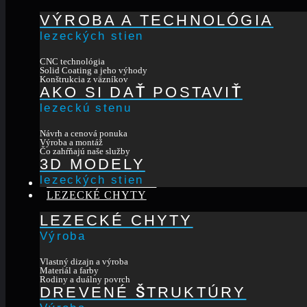
VÝROBA A TECHNOLÓGIA
lezeckých stien
CNC technológia
Solid Coating a jeho výhody
Konštrukcia z väzníkov
AKO SI DAŤ POSTAVIŤ
lezeckú stenu
Návrh a cenová ponuka
Výroba a montáž
Čo zahŕňajú naše služby
3D MODELY
lezeckých stien
REALIZÁCIE STIEN
LEZECKÉ CHYTY
LEZECKÉ CHYTY
Výroba
Vlastný dizajn a výroba
Materiál a farby
Rodiny a duálny povrch
DREVENÉ ŠTRUKTÚRY