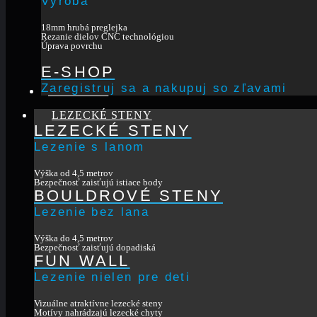
Výroba
18mm hrubá preglejka
Rezanie dielov CNC technológiou
Úprava povrchu
E-SHOP
Zaregistruj sa a nakupuj so zľavami
KONTAKT
LEZECKÉ STENY
LEZECKÉ STENY
Lezenie s lanom
Výška od 4,5 metrov
Bezpečnosť zaisťujú istiace body
BOULDROVÉ STENY
Lezenie bez lana
Výška do 4,5 metrov
Bezpečnosť zaisťujú dopadiská
FUN WALL
Lezenie nielen pre deti
Vizuálne atraktívne lezecké steny
Motívy nahrádzajú lezecké chyty