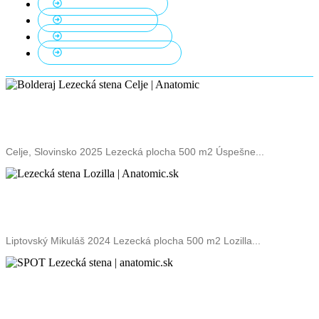
Lezenie s lanom
3
Outdoor steny
1
Steny na školách
6
Top lezecké steny
10
Bolderaj Lezecká stena Celje
Celje, Slovinsko 2025 Lezecká plocha 500 m2 Úspešne...
Lozilla Lezecká stena
Liptovský Mikuláš 2024 Lezecká plocha 500 m2 Lozilla...
SPOT Lezecká stena