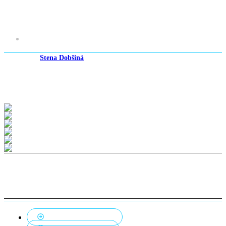
Dobšiná
ZŠ Dobšiná
Stena Dobšiná
Parametre lezeckej steny
2
Lezecká plocha
30m
Výška
6m
© 2006 Projekt a Stavba lezeckej steny | Anatomic
Bouldrové steny
10