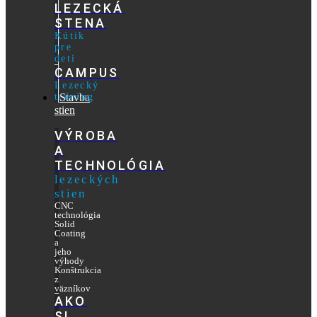
LEZECKÁ
STENA
Kútik
pre
deti
CAMPUS
Lezecký
tréning
Stavba
stien
VÝROBA
A
TECHNOLÓGIA
lezeckých
stien
CNC
technológia
Solid
Coating
a
jeho
výhody
Konštrukcia
z
väzníkov
AKO
SI