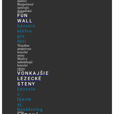
metrov
Bezpečnosť
zaisťujú
dopadiská
FUN
WALL
Lezenie
nielen
pre
deti
Vizuálne
atraktívne
lezecké
steny
Motívy
nahrádzajú
lezecké
chyty
VONKAJŠIE
LEZECKÉ
STENY
Lezenie
s
lanom
aj
bouldering