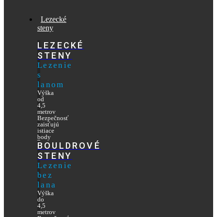
Lezecké
steny
LEZECKÉ
STENY
Lezenie
s
lanom
Výška
od
4,5
metrov
Bezpečnosť
zaisťujú
istiace
body
BOULDROVÉ
STENY
Lezenie
bez
lana
Výška
do
4,5
metrov