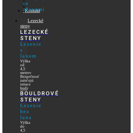
so
zľavami
Kontakt
Lezecké
steny
LEZECKÉ
STENY
Lezenie
s
lanom
Výška
od
4,5
metrov
Bezpečnosť
zaisťujú
istiace
body
BOULDROVÉ
STENY
Lezenie
bez
lana
Výška
do
4,5