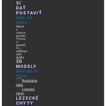
SI
DAŤ
POSTAVIŤ
lezeckú
stenu
Návrh
a
cenová
ponuka
Výroba
a
montáž
Čo
zahŕňajú
naše
služby
3D
MODELY
lezeckých
stien
Realizácie
stien
Lezecké
chyty
LEZECKÉ
CHYTY