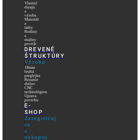
Vlastný
dizajn
a
výroba
Materiál
a
farby
Rodiny
a
duálny
povrch
DREVENÉ
ŠTRUKTÚRY
Výroba
18mm
hrubá
preglejka
Rezanie
dielov
CNC
technológiou
Úprava
povrchu
E-
SHOP
Zaregistruj
sa
a
nakupuj