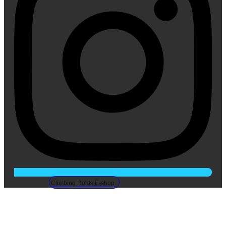
Climbing Holds E-shop
Detská lezecká stena