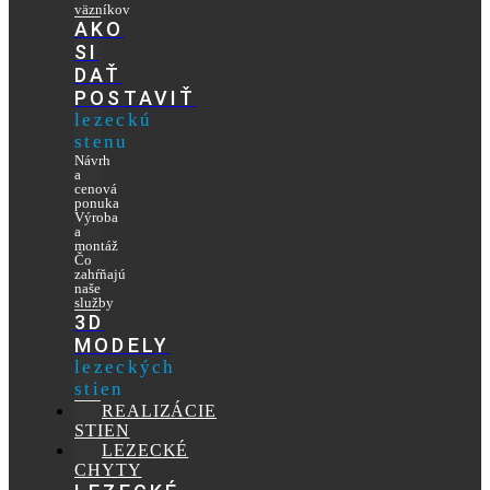
väzníkov
AKO
SI
DAŤ
POSTAVIŤ
lezeckú
stenu
Návrh
a
cenová
ponuka
Výroba
a
montáž
Čo
zahŕňajú
naše
služby
3D
MODELY
lezeckých
stien
REALIZÁCIE
STIEN
LEZECKÉ
CHYTY