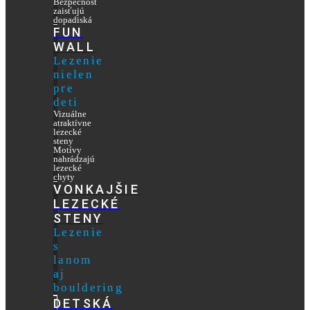
Bezpečnosť
zaisťujú
dopadiská
FUN
WALL
Lezenie
nielen
pre
deti
Vizuálne
atraktívne
lezecké
steny
Motívy
nahrádzajú
lezecké
chyty
VONKAJŠIE
LEZECKÉ
STENY
Lezenie
s
lanom
aj
bouldering
DETSKÁ