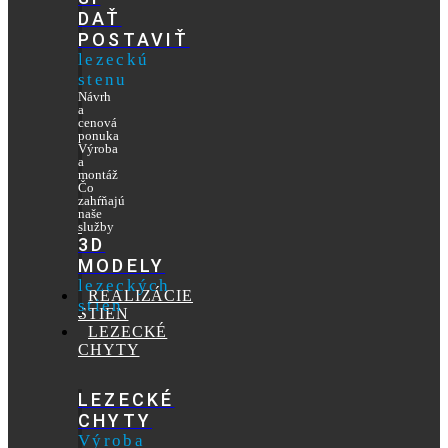
DAŤ
POSTAVIŤ
lezeckú
stenu
Návrh
a
cenová
ponuka
Výroba
a
montáž
Čo
zahŕňajú
naše
služby
3D
MODELY
lezeckých
REALIZÁCIE
stien
STIEN
LEZECKÉ
CHYTY
LEZECKÉ
CHYTY
Výroba