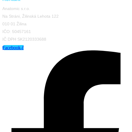
Anatomic s.r.o.
Na Stráni, Žilinská Lehota 122
010 01 Žilina
IČO: 50457161
IČ DPH SK2120333688
Facebook-f