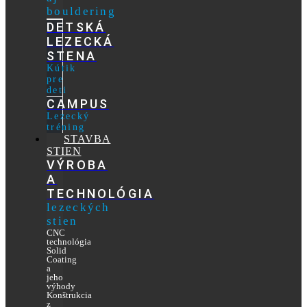
bouldering
DETSKÁ
LEZECKÁ
STENA
Kútik
pre
deti
CAMPUS
Lezecký
tréning
STAVBA
STIEN
VÝROBA
A
TECHNOLÓGIA
lezeckých
stien
CNC
technológia
Solid
Coating
a
jeho
výhody
Konštrukcia
z