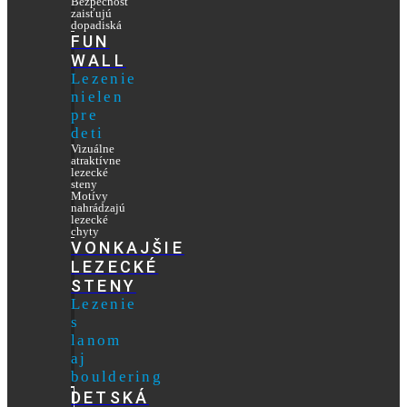
Bezpečnosť
zaisťujú
dopadiská
FUN
WALL
Lezenie
nielen
pre
deti
Vizuálne
atraktívne
lezecké
steny
Motívy
nahrádzajú
lezecké
chyty
VONKAJŠIE
LEZECKÉ
STENY
Lezenie
s
lanom
aj
bouldering
DETSKÁ