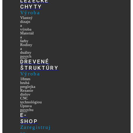
LEZECKÉ
CHYTY
Výroba
Vlastný
dizajn
a
výroba
Materiál
a
farby
Rodiny
a
duálny
povrch
DREVENÉ
ŠTRUKTÚRY
Výroba
18mm
hrubá
preglejka
Rezanie
dielov
CNC
technológiou
Úprava
povrchu
E-
SHOP
Zaregistruj