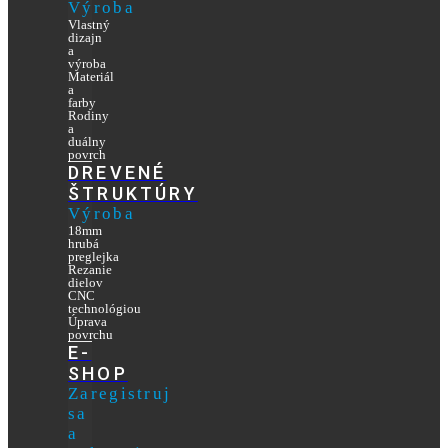
Výroba
Vlastný
dizajn
a
výroba
Materiál
a
farby
Rodiny
a
duálny
povrch
DREVENÉ
ŠTRUKTÚRY
Výroba
18mm
hrubá
preglejka
Rezanie
dielov
CNC
technológiou
Úprava
povrchu
E-
SHOP
Zaregistruj
sa
a