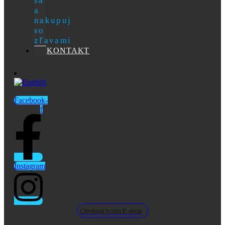
sa
a
nakupuj
so
zľavami
KONTAKT
Facebook-
f
Instagram
Climbing holds E-shop