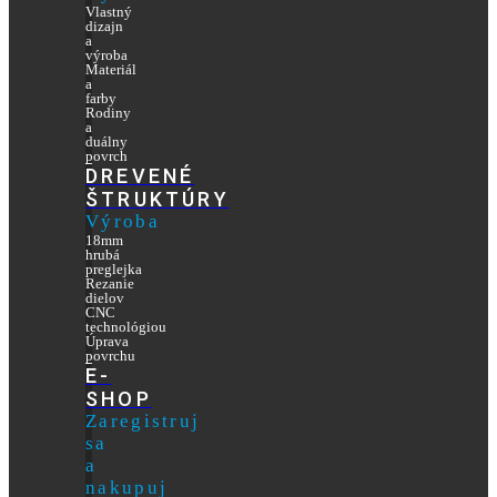
Vlastný
dizajn
a
výroba
Materiál
a
farby
Rodiny
a
duálny
povrch
DREVENÉ
ŠTRUKTÚRY
Výroba
18mm
hrubá
preglejka
Rezanie
dielov
CNC
technológiou
Úprava
povrchu
E-
SHOP
Zaregistruj
sa
a
nakupuj