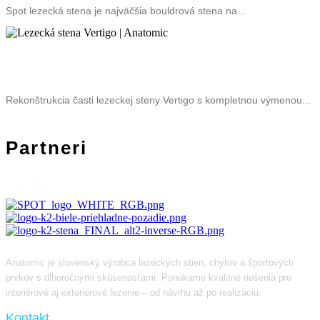
Spot lezecká stena je najväčšia bouldrová stena na...
Lezecká stena Vertigo
Rekonštrukcia časti lezeckej steny Vertigo s kompletnou výmenou...
Partneri
Anatomic je slovenský výrobca lezeckých stien, chytov a športových
prvkov s dlhoročnými skúsenosťami. Ponúkame kvalitné riešenia pre
interiérové aj exteriérové lezenie – od návrhu až po realizáciu.
Kontakt