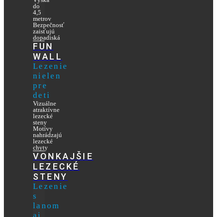
do
4,5
metrov
Bezpečnosť
zaisťujú
dopadiská
FUN
WALL
Lezenie
nielen
pre
deti
Vizuálne
atraktívne
lezecké
steny
Motívy
nahrádzajú
lezecké
chyty
VONKAJŠIE
LEZECKÉ
STENY
Lezenie
s
lanom
aj