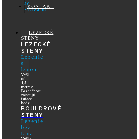
so
KONTAKT
zľavami
LEZECKÉ
STENY
LEZECKÉ
STENY
Lezenie
s
lanom
Výška
od
4,5
metrov
Bezpečnosť
zaisťujú
istiace
body
BOULDROVÉ
STENY
Lezenie
bez
lana
Výška