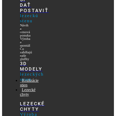
DAŤ
POSTAVIŤ
lezeckú
stenu
Návrh
a
cenová
ponuka
Výroba
a
montáž
Čo
zahŕňajú
naše
služby
3D
MODELY
lezeckých
stien
Realizácie
stien
Lezecké
chyty
LEZECKÉ
CHYTY
Výroba