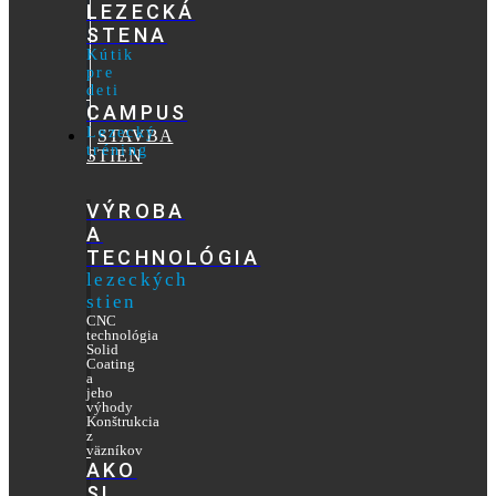
LEZECKÁ
STENA
Kútik
pre
deti
CAMPUS
Lezecký
STAVBA
tréning
STIEN
VÝROBA
A
TECHNOLÓGIA
lezeckých
stien
CNC
technológia
Solid
Coating
a
jeho
výhody
Konštrukcia
z
väzníkov
AKO
SI