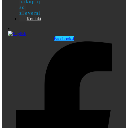
nakupuj
so
zľavami
Kontakt
Facebook-f