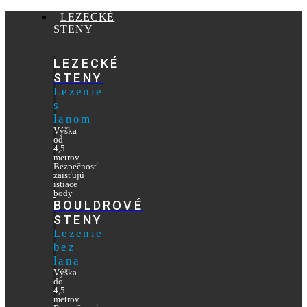
LEZECKÉ
STENY
LEZECKÉ
STENY
Lezenie
s
lanom
Výška
od
4,5
metrov
Bezpečnosť
zaisťujú
istiace
body
BOULDROVÉ
STENY
Lezenie
bez
lana
Výška
do
4,5
metrov